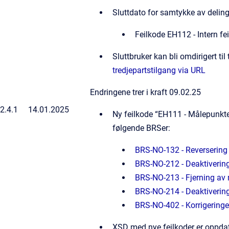
Sluttdato for samtykke av deling 
Feilkode EH112 - Intern fe
Sluttbruker kan bli omdirigert til 
tredjepartstilgang via URL
Endringene trer i kraft 09.02.25
2.4.1
14.01.2025
Ny feilkode “EH111 - Målepunkter 
følgende BRSer:
BRS-NO-132 - Reversering 
BRS-NO-212 - Deaktiverin
BRS-NO-213 - Fjerning av
BRS-NO-214 - Deaktiverin
BRS-NO-402 - Korrigeringer
XSD med nye feilkoder er oppdat