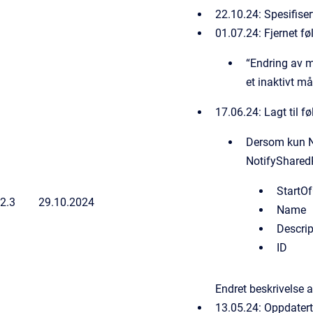
22.10.24: Spesifise
01.07.24: Fjernet f
“Endring av må
et inaktivt m
17.06.24: Lagt til f
Dersom kun Na
NotifySharedP
StartO
2.3
29.10.2024
Name
Descrip
ID
Endret beskrivelse a
13.05.24: Oppdatert