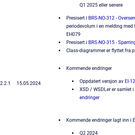
Q1 2025 eller senere
Presisert i
BRS-NO-312 - Oversend
periodevolum i en melding med fl
EH079
Presisert i
BRS-NO-315 - Spørrin
Class-diagrammer er flyttet fra
Kommende endringer
Oppdatert versjon av
EI-1
2.2.1
15.05.2024
XSD / WSDLer er samlet i
endringer
Kommende endringer lagt inn i 
Q2 2024