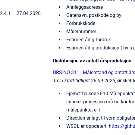
Annleggsadresse
2.4.11
27.04.2026
Gatenavn, postkode og by
Forbrukskode
Målernummer
Estimert årlig forbruk
Estimert årlig produksjon ( hvis 
Distribusjon av antatt årsproduksjon
BRS-NO-311 - Målerstand og antatt års
Trer i kraft tidligst 26.09.2026
, ønsket 
Fjernet feilkode E10 Målepunktet
initierer prosessen må ha kontra
målepunktet er i
Direction er lagt til som obligat
WSDL er oppdatert:
https://gith