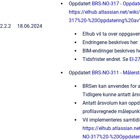
Oppdatert
BRS-NO-317 - Oppdate
https://elhub.atlassian.net/w
317%20-%20Oppdatering%20av
2.2.2
18.06.2024
Elhub vil ta over oppgaven
Endringene beskrives her:
BIM-endringer beskrives h
Tidsfrister endret. Se
EI-2
Oppdatert
BRS-NO-311 - Målersta
BRSen kan anvendes for an
Tidligere kunne antatt år
Antatt årsvolum kan oppda
profilavregnede målepunk
Vil implementeres samtidig 
https://elhub.atlassian
NO-317%20-%20Oppdater