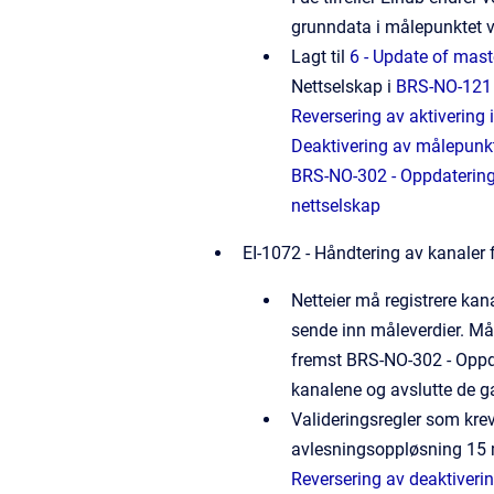
grunndata i målepunktet vi
Lagt til
6 - Update of maste
Nettselskap i
BRS-NO-121 
Reversering av aktivering
Deaktivering av målepunkt
BRS-NO-302 - Oppdatering
nettselskap
EI-1072 - Håndtering av kanaler
Netteier må registrere kan
sende inn måleverdier. Måt
fremst BRS-NO-302 - Oppdat
kanalene og avslutte de ga
Valideringsregler som krev
avlesningsoppløsning 15 mi
Reversering av deaktiveri