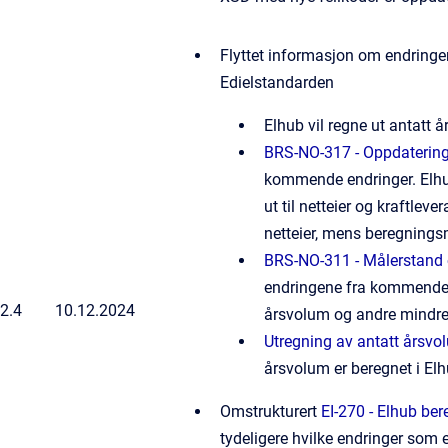
Flyttet informasjon om endringer
Edielstandarden
Elhub vil regne ut antatt å
BRS-NO-317 - Oppdatering
kommende endringer. Elhub
ut til netteier og kraftle
netteier, mens beregnings
BRS-NO-311 - Målerstand o
endringene fra kommende en
2.4
10.12.2024
årsvolum og andre mindre 
Utregning av antatt årsvo
årsvolum er beregnet i El
Omstrukturert
EI-270 - Elhub ber
tydeligere hvilke endringer som 