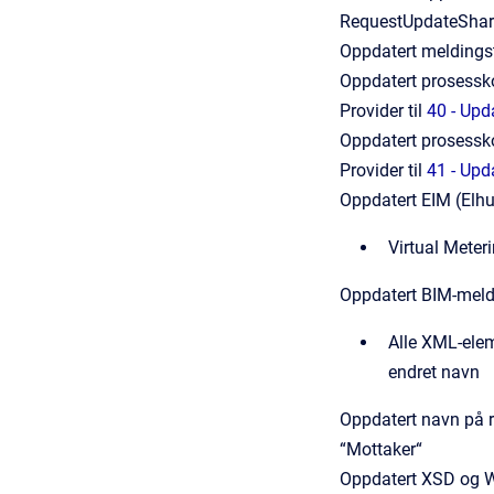
RequestUpdateShar
Oppdatert meldingst
Oppdatert prosessko
Provider til
40 - Upd
Oppdatert prosessko
Provider til
41 - Upd
Oppdatert EIM (Elh
Virtual Meteri
Oppdatert BIM-meld
Alle XML-ele
endret navn
Oppdatert navn på ro
“Mottaker“
Oppdatert XSD og