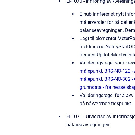
EI-1070 - Innføring av Avlesnin
Elhub innfører et nytt in
målerverdier for på det e
balanseavregningen. Dette
Lagt til elementet MeterR
meldingene NotifyStartOfS
RequestUpdateMasterData
Valideringsregel som krever
målepunkt
,
BRS-NO-122 - 
målepunkt
,
BRS-NO-302 - 
grunndata - fra nettselska
Valideringsregel for å avvi
på nåværende tidspunkt.
EI-1071 - Utvidelse av informasjo
balanseavregningen.