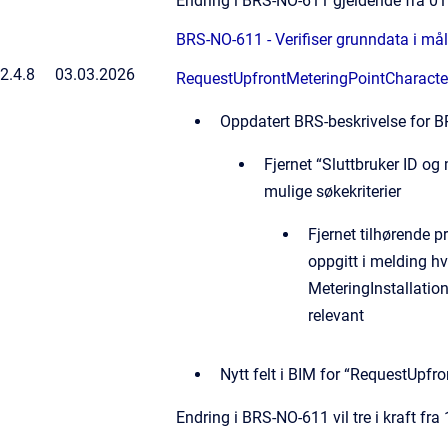
Endring i BRS-NO-611 gjeldende fra 0
BRS-NO-611 - Verifiser grunndata i må
2.4.8
03.03.2026
RequestUpfrontMeteringPointCharacter
Oppdatert BRS-beskrivelse for 
Fjernet “Sluttbruker ID 
mulige søkekriterier
Fjernet tilhørende 
oppgitt i melding h
MeteringInstallation
relevant
Nytt felt i BIM for “RequestUpfr
Endring i BRS-NO-611 vil tre i kraft fr