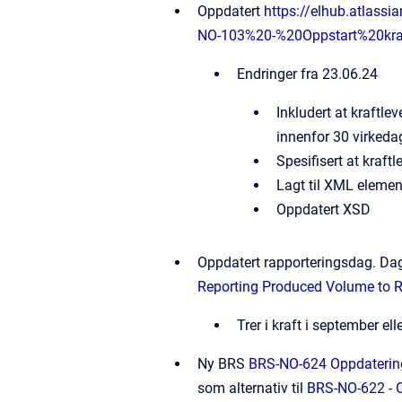
Oppdatert
https://elhub.atlass
NO-103%20-%20Oppstart%20kra
Endringer fra 23.06.24
Inkludert at kraftle
innenfor 30 virkeda
Spesifisert at kraft
Lagt til XML eleme
Oppdatert XSD
Oppdatert rapporteringsdag. Dag 
Reporting Produced Volume to Reg
Trer i kraft i september el
Ny BRS
BRS-NO-624 Oppdatering 
som alternativ til
BRS-NO-622 - O