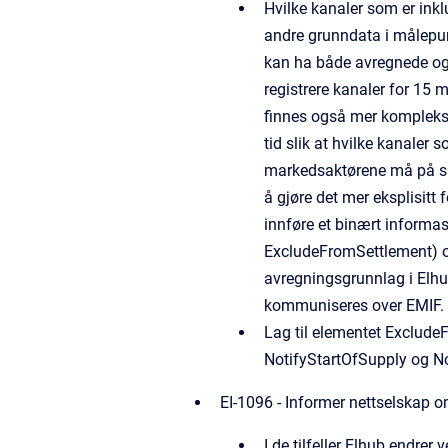
Hvilke kanaler som er ink
andre grunndata i målepun
kan ha både avregnede og i
registrere kanaler for 15 m
finnes også mer komplekse 
tid slik at hvilke kanaler
markedsaktørene må på sin 
å gjøre det mer eksplisitt 
innføre et binært informas
ExcludeFromSettlement) og 
avregningsgrunnlag i Elhub
kommuniseres over EMIF.
Lag til elementet Exclud
NotifyStartOfSupply og No
EI-1096 - Informer nettselskap o
I de tilfeller Elhub endrer