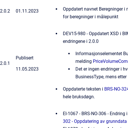
Oppdatert navnet Beregninger i må
2.0.2
01.11.2023
for beregninger i målepunkt
DEV15-980 - Oppdatert XSD i BIM
endringene i 2.0.0
Informasjonselementet Bus
Publisert
melding
PriceVolumeComb
2.0.1
11.05.2023
Det er ingen endringer i h
BusinessType, mens etter 
Oppdaterte teksten i
BRS-NO-324
hele bruksdøgn.
EI-1067 - BRS-NO-306 - Endring 
302 - Oppdatering av grunndata 