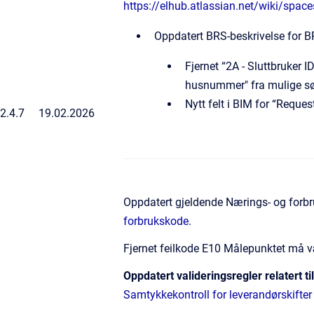
https://elhub.atlassian.net/wiki/s
Oppdatert BRS-beskrivelse for 
Fjernet “2A - Sluttbruker
husnummer" fra mulige søk
Nytt felt i BIM for “Reque
2.4.7
19.02.2026
Oppdatert gjeldende Nærings- og forb
forbrukskode
.
Fjernet feilkode E10 Målepunktet må væ
Oppdatert valideringsregler relatert t
Samtykkekontroll for leverandørskifter 