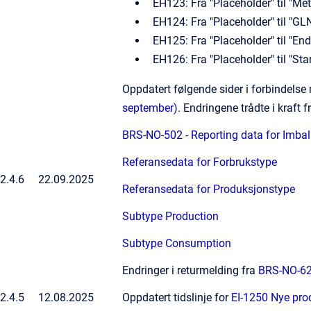
EH123: Fra "Placeholder" til "M
EH124: Fra "Placeholder" til "
EH125: Fra "Placeholder" til "E
EH126: Fra "Placeholder" til "S
Oppdatert følgende sider i forbindels
september)
. Endringene trådte i kraft 
BRS-NO-502 - Reporting data for Imba
Referansedata for Forbrukstype
2.4.6
22.09.2025
Referansedata for Produksjonstype
Subtype Production
Subtype Consumption
Endringer i returmelding fra
BRS-NO-624
2.4.5
12.08.2025
Oppdatert tidslinje for
EI-1250 Nye pro