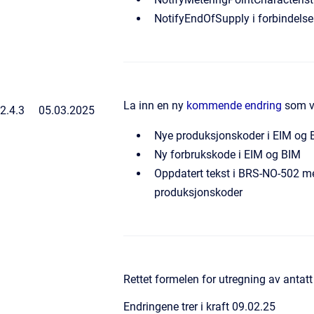
NotifyEndOfSupply i forbindel
La inn en ny
kommende endring
som vi
2.4.3
05.03.2025
Nye produksjonskoder i EIM og 
Ny forbrukskode i EIM og BIM
Oppdatert tekst i BRS-NO-502 m
produksjonskoder
Rettet formelen for utregning av antat
Endringene trer i kraft 09.02.25