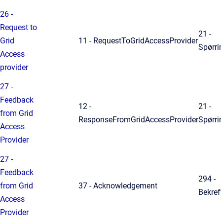
26 -
Request to
21 -
Grid
11 - RequestToGridAccessProvider
Spørri
Access
provider
27 -
Feedback
12 -
21 -
from Grid
ResponseFromGridAccessProvider
Spørri
Access
Provider
27 -
Feedback
294 -
from Grid
37 - Acknowledgement
Bekref
Access
Provider