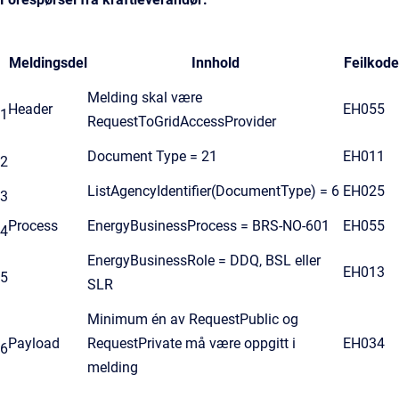
Meldingsdel
Innhold
Feilkode
Melding skal være
Header
EH055
1
RequestToGridAccessProvider
Document Type = 21
EH011
2
ListAgencyIdentifier(DocumentType) = 6
EH025
3
Process
EnergyBusinessProcess = BRS-NO-601
EH055
4
EnergyBusinessRole = DDQ, BSL eller
EH013
5
SLR
Minimum én av RequestPublic og
Payload
RequestPrivate må være oppgitt i
EH034
6
melding