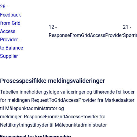
28 -
Feedback
from Grid
12 -
21 -
Access
ResponseFromGridAccessProvider
Spørri
Provider -
to Balance
Supplier
Prosesspesifikke meldingsvalideringer
Tabellen inneholder gyldige valideringer og tilhørende feilkoder
for meldingen RequestToGridAccessProvider fra Markedsaktør
til Målepunktadministrator og
meldingen ResponseFromGridAccessProvider fra
Nettilknytningstilbyder til Målepunktadministrator.
Forespørsel fra kraftleverandør: