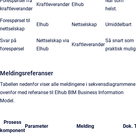
Forespørsel fra
Når som
Kraftleverandør
Elhub
kraftleverandør
helst.
Forespørsel til
Elhub
Nettselskap
Umiddelbart
nettselskap
Svar på
Nettselskap via
Så snart som
Kraftleverandør
forespørsel
Elhub
praktisk mulig
Meldingsreferanser
Tabellen nedenfor viser alle meldingene i sekvensdiagrammene
ovenfor med referanse til Elhub BIM Business Information
Model.
Prosess
Parameter
Melding
Dok. 
komponent