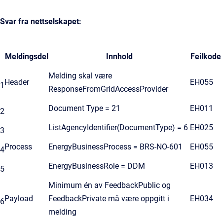
Svar fra nettselskapet:
Meldingsdel
Innhold
Feilkode
Melding skal være
Header
EH055
1
ResponseFromGridAccessProvider
Document Type = 21
EH011
2
ListAgencyIdentifier(DocumentType) = 6
EH025
3
Process
EnergyBusinessProcess = BRS-NO-601
EH055
4
EnergyBusinessRole = DDM
EH013
5
Minimum én av FeedbackPublic og
Payload
FeedbackPrivate må være oppgitt i
EH034
6
melding