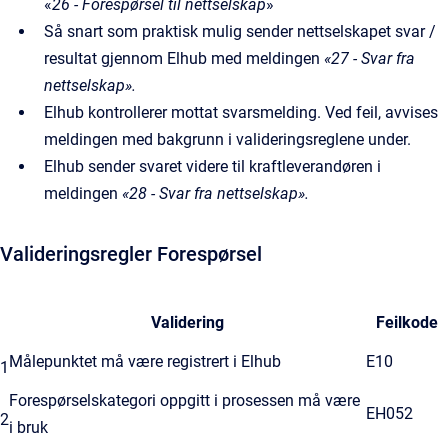
«
26 - Forespørsel til nettselskap
»
Så snart som praktisk mulig sender nettselskapet svar /
resultat gjennom Elhub med meldingen
«27 -
Svar fra
nettselskap».
Elhub kontrollerer mottat svarsmelding. Ved feil, avvises
meldingen med bakgrunn i valideringsreglene under.
Elhub sender svaret videre til kraftleverandøren i
meldingen
«28 - Svar fra nettselskap».
Valideringsregler Forespørsel
Validering
Feilkode
Målepunktet må være registrert i Elhub
E10
1
Forespørselskategori oppgitt i prosessen må være
EH052
2
i bruk