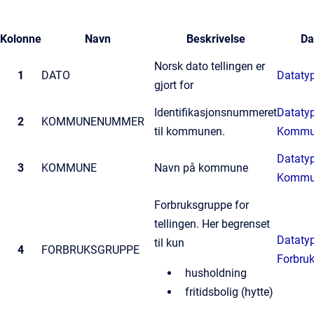
Kolonne
Navn
Beskrivelse
Da
Norsk dato tellingen er
1
DATO
Datatyp
gjort for
Identifikasjonsnummeret
Datatyp
2
KOMMUNENUMMER
til kommunen.
Kommu
Datatyp
3
KOMMUNE
Navn på kommune
Kommu
Forbruksgruppe for
tellingen. Her begrenset
Datatyp
til kun
4
FORBRUKSGRUPPE
Forbru
husholdning
fritidsbolig (hytte)