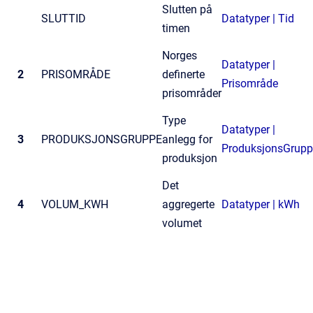
Slutten på
SLUTTID
Datatyper | Tid
timen
Norges
Datatyper |
2
PRISOMRÅDE
definerte
Prisområde
prisområder
Type
Datatyper |
3
PRODUKSJONSGRUPPE
anlegg for
ProduksjonsGrupp
produksjon
Det
4
VOLUM_KWH
aggregerte
Datatyper | kWh
volumet