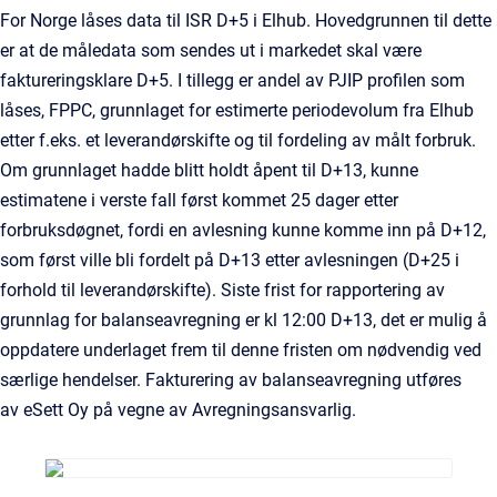
For Norge låses data til ISR D+5 i Elhub. Hovedgrunnen til dette
er at de måledata som sendes ut i markedet skal være
faktureringsklare D+5. I tillegg er andel av PJIP profilen som
låses, FPPC, grunnlaget for estimerte periodevolum fra Elhub
etter f.eks. et leverandørskifte og til fordeling av målt forbruk.
Om grunnlaget hadde blitt holdt åpent til D+13, kunne
estimatene i verste fall først kommet 25 dager etter
forbruksdøgnet, fordi en avlesning kunne komme inn på D+12,
som først ville bli fordelt på D+13 etter avlesningen (D+25 i
forhold til leverandørskifte). Siste frist for rapportering av
grunnlag for balanseavregning er kl 12:00 D+13, det er mulig å
oppdatere underlaget frem til denne fristen om nødvendig ved
særlige hendelser. Fakturering av balanseavregning utføres
av eSett Oy på vegne av Avregningsansvarlig.