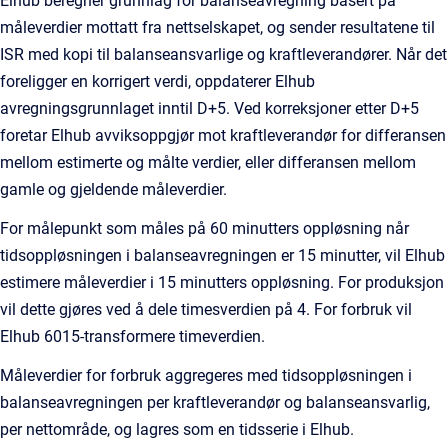
Elhub beregner grunnlag for balanseavregning basert på
måleverdier mottatt fra nettselskapet, og sender resultatene til
ISR med kopi til balanseansvarlige og kraftleverandører. Når det
foreligger en korrigert verdi, oppdaterer Elhub
avregningsgrunnlaget inntil D+5. Ved korreksjoner etter D+5
foretar Elhub avviksoppgjør mot kraftleverandør for differansen
mellom estimerte og målte verdier, eller differansen mellom
gamle og gjeldende måleverdier.
For målepunkt som måles på 60 minutters oppløsning når
tidsoppløsningen i balanseavregningen er 15 minutter, vil Elhub
estimere måleverdier i 15 minutters oppløsning. For produksjon
vil dette gjøres ved å dele timesverdien på 4. For forbruk vil
Elhub 6015-transformere timeverdien.
Måleverdier for forbruk aggregeres med tidsoppløsningen i
balanseavregningen per kraftleverandør og balanseansvarlig,
per nettområde, og lagres som en tidsserie i Elhub.