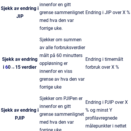
innenfor en gitt
Sjekk av endring i
grense sammenlignet
Endring i JIP over X %
JIP
med hva den var
forrige uke.
Sjekker om summen
av alle forbruksverdier
målt på 60 minutters
Sjekk av endring
Endring i timemålt
oppløsning er
i
6
0→15 verdier
forbruk over X %
innenfor en viss
grense av hva den var
forrige uke
Sjekker om PJIPen er
Endring i PJIP over X
innenfor en gitt
Sjekk av endring i
% og minst Y
grense sammenlignet
PJIP
profilavregnede
med hva den var
målepunkter i nettet
forrige uke.