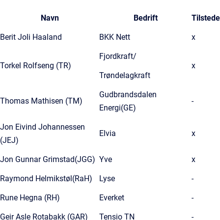
Navn
Bedrift
Tilstede
Berit Joli Haaland
BKK Nett
x
Fjordkraft/
Torkel Rolfseng (TR)
x
Trøndelagkraft
Gudbrandsdalen
Thomas Mathisen (TM)
-
Energi(GE)
Jon Eivind Johannessen
Elvia
x
(JEJ)
Jon Gunnar Grimstad(JGG)
Yve
x
Raymond Helmikstøl(RaH)
Lyse
-
Rune Hegna (RH)
Everket
-
Geir Asle Rotabakk (GAR)
Tensio TN
-