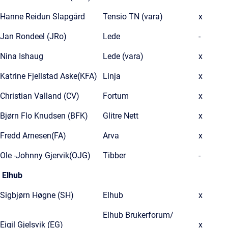
Hanne Reidun Slapgård
Tensio TN (vara)
x
Jan Rondeel (JRo)
Lede
-
Nina Ishaug
Lede (vara)
x
Katrine Fjellstad Aske(KFA)
Linja
x
Christian Valland (CV)
Fortum
x
Bjørn Flo Knudsen (BFK)
Glitre Nett
x
Fredd Arnesen(FA)
Arva
x
Ole -Johnny Gjervik(OJG)
Tibber
-
Elhub
Sigbjørn Høgne (SH)
Elhub
x
Elhub Brukerforum/
Eigil Gjelsvik (EG)
x