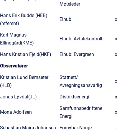
Møteleder
Hans Erik Budde (HEB)
Elhub
x
(referent)
Karl Magnus
Elhub: Avtalekontroll
x
Ellinggård(KME)
Hans Kristian Fjeld(HKF)
Elhub: Evergreen
x
Observatører
Kristian Lund Bernseter
Statnett/
x
(KLB)
Avregningsansvarlig
Jonas Løvdal(JL)
Distriktsenergi
x
Samfunnsbedriftene
Mona Adolfsen
x
Energi
Sebastian Maira Johansen
Fornybar Norge
-